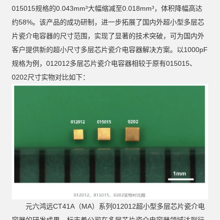
015015规格的0.043mm³大幅缩减至0.018mm³，体积降幅高达
约58%。该产品的成功研制，进一步拓展了国内外超小型多层芯
片瓷介电容器的尺寸范围，实现了显著的技术突破，可为国内外
客户提供新的超小尺寸多层芯片瓷介电容器解决方案。以1000pF
规格为例，012012多层芯片瓷介电容器相较于原有015015、
0202尺寸实物对比如下：
元六鸿远CT41A（MA）系列012012超小型多层芯片瓷介电